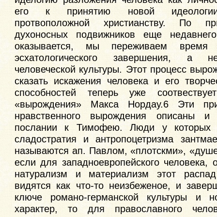
его к принятию новой идеологии
протвоположной христианству. По пр
духоносных подвижников еще недавнего
оказывается, мы переживаем время
эсхатологического завершения, а н
человеческой культуры. Этот процесс выро
сказать искажения человека и его творче
способностей теперь уже соотвествуе
«вырождения» Макса Нордау.6 Эти при
нравственного вырождения описаны и
послании к Тимофею. Люди у которых г
сладостратия и антропоцетризма зантма
называются ап. Павлом, «плотскми», «душ
если для западноевропейского человека, 
натурализм и материализм этот распа
видятся как что-то неизбеженое, и завер
ключе романо-германской культуры и н
характер, то для православного чело