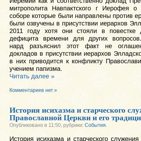
Иеремии как и соответственно доклад Пр
митрополита Навпактского г Иерофея о 
соборе которые были направлены против е
были озвучены в присутствии иерархов Эл
2011 году хотя они стояли в повестке 
дефицита времени для других вопросов.
нард разъяснил этот факт не оглаше
докладов в присутствии иерархов Элладск
в них приводится к конфликту Православи
учением папизма.
Читать далее »
Комментариев нет »
История исихазма и старческого слу
Православной Церкви и его традиц
Опубликовано
в 11:50,
рубрики:
События
.
История исихазма и старческого служения