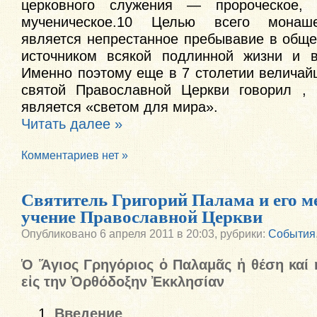
церковного служения — пророческое, 
мученическое.10 Целью всего монаше
является непрестанное пребывавие в обще
источником всякой подлинной жизни и в
Именно поэтому еще в 7 столетии величай
святой Православной Церкви говорил , 
является «светом для мира».
Читать далее »
Комментариев нет »
Святитель Григорий Палама и его ме
учение Православной Церкви
Опубликовано
6 апреля 2011 в 20:03,
рубрики:
События
Ὁ Ἅγιος Γρηγόριος ὁ Παλαμᾶς ἡ θέση καί
εἰς την Ὀρθόδοξην Ἐκκλησίαν
Введение