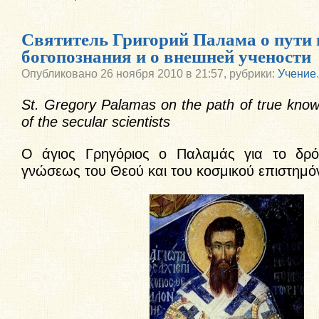
Святитель Григорий Палама о пути 
богопознания и о внешней учености
Опубликовано
26 ноября 2010 в 21:57,
рубрики:
Учение
.
St. Gregory Palamas on the path of true kno
of the secular scientists
Ο άγιος Γρηγόριος ο Παλαμάς για το δρό
γνώσεως του Θεού και του κοσμικού επιστημ