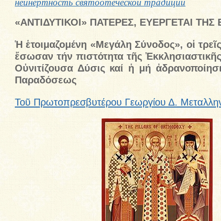
неинертность святоотеческой традиции
«ΑΝΤΙΔΥΤΙΚΟΙ» ΠΑΤΕΡΕΣ, ΕΥΕΡΓΕΤΑΙ ΤΗΣ
Ἡ ἑτοιμαζομένη «Μεγάλη Σύνοδος», οἱ τρεῖς 
ἔσωσαν τήν πιστότητα τῆς Ἐκκλησιαστικῆ
Οὐνιτίζουσα Δύσις καί ἡ μή ἀδρανοποίησι
Παραδόσεως
Τοῦ Πρωτοπρεσβυτέρου Γεωργίου Δ. Μεταλλη