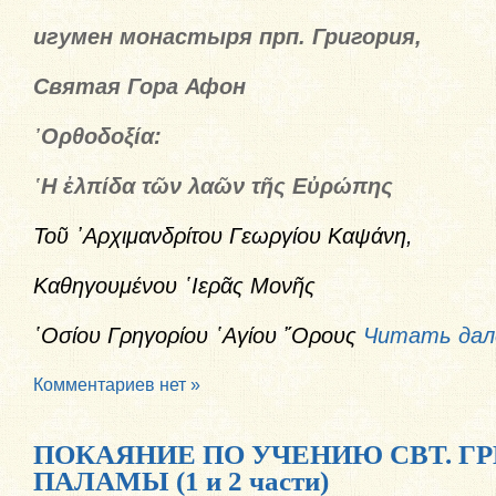
игумен монастыря прп. Григория,
Святая Гора Афон
᾿Ορθοδοξία:
῾Η ἐλπίδα τῶν λαῶν τῆς Εὐρώπης
Τοῦ ᾿Αρχιμανδρίτου Γεωργίου Καψάνη,
Καθηγουμένου ῾Ιερᾶς Μονῆς
῾Οσίου Γρηγορίου ῾Αγίου ῎Ορους
Читать дал
Комментариев нет »
ПОКАЯНИЕ ПО УЧЕНИЮ СВТ. Г
ПАЛАМЫ (1 и 2 части)