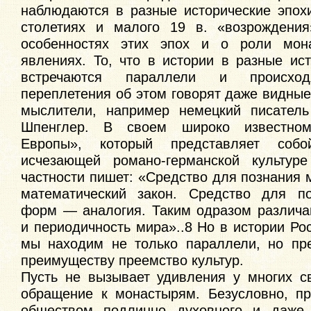
наблюдаются в разные исторические эпохи
столетиях и малого 19 в. «возрождения
особенностях этих эпох и о роли мон
явлениях. То, что в истории в разные ис
встречаются параллели и происход
переплетения об этом говорят даже видны
мыслители, например немецкий писатель
Шпенглер. В своем широко известном
Европы», который представляет соб
исчезающей романо-германской культур
частности пишет: «Средство для познания
математический закон. Средство для п
форм — аналогия. Таким одразом различа
и периодичность мира»..8 Но в истории Ро
мы находим не только параллели, но пр
преимуществу преемство культур.
Пусть не вызывает удивления у многих с
обращение к монастырям. Безусловно, п
обществом подлинно духовного и даже п