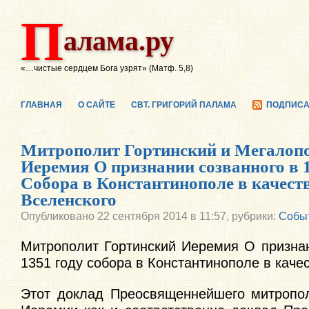
П
алама.ру
«…чистые сердцем Бога узрят» (Матф. 5,8)
ГЛАВНАЯ
О САЙТЕ
СВТ. ГРИГОРИЙ ПАЛАМА
ПОДПИСА
Митрополит Гортинский и Мегалоп
Иеремия О признании созванного в 1
Собора в Константинополе в качест
Вселенского
Опубликовано
22 сентября 2014 в 11:57,
рубрики:
Собы
Митрополит Гортинский Иеремия О признан
1351 году собора в Константинополе в каче
Этот доклад Преосвященнейшего митропол