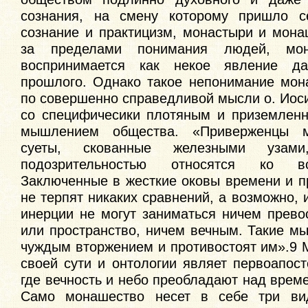
сознания, на смену которому пришло се
сознание и практицизм, монастыри и мона
за пределами понимания людей, мон
воспринимается как некое явление д
прошлого. Однако такое непонимание мон
по совершенно справедливой мысли о. Иос
со специфичесики плотяным и приземлен
мышлением общества. «Приверженцы м
суеты, скованные железными узам
подозрительностью относятся ко в
Заключенные в жесткие оковы времени и п
не терпят никаких сравнений, а возможно, 
инерции не могут заниматься ничем прев
или пространство, ничем вечным. Такие м
чуждым вторжением и противостоят им».9 
своей сути и онтологии являет первоапос
где вечность и небо преобладают над врем
Само монашество несет в себе три вид