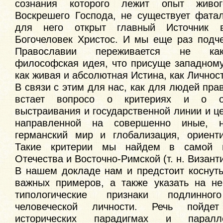
сознания которого лежит опыт живог
Воскрешего Господа, не существует фатал
для него открыт главный Источник 
Богочеловек Христос. И мы еще раз подче
Православии переживается не как
философская идея, что присуще западному
как живая и абсолютная Истина, как Личнос
В связи с этим для нас, как для людей пра
встает вопросо о критериях и о о
выстраивания и государственной линии и ц
направленной на совершенно иные, н
германский мир и глобализация, ориент
Такие критерии мы найдем в самой и
Отечества и Восточно-Римской (т. н. Визант
В нашем докладе нам и предстоит коснуть
важных примеров, а также указать на н
типологические признаки подлинног
человеческой личности. Речь пойде
исторических парадигмах и паралл