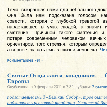
Тема, выбранная нами для небольшого док
Она была нам подсказана голосом на
совести, которая с глубокой тревогой в
нарастающее в умах людей, а значит 
смятение. Причиной такого смятения и 
потеря современным человеком вечны
ориентиров, того стрежня, которым определ
а вернее сказать смысл жизни человека.
Чи
Комментариев нет »
Святые Отцы «анти-западники» — б
Европы
Опубликовано
9 февраля 2011 в 7:32,
рубрики:
Экумен
подготавливаемый «Великий Собор», трое святы
подлинность церковной традиции, Униатский За