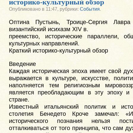
историко-культурный обзор
Опубликовано
в 11:47,
рубрики:
События
.
Оптина Пустынь, Троице-Сергия Лавра
византийский исихазм XIV в.
преемство, исторические параллели, об
культурных направлений.
Краткий историко-культурный обзор
Введение
Каждая историческая эпоха имеет свой ду
выражается в культуре, искусстве, полит
наполняется тем религиозным мировоззр
является преобладающим в эту эпоху и 
стране.
Известный итальянский политик и ист
столетия Бенедето Кроче замечал: «
исторического познания нельзя пос
отталкиваться от того принципа, что сам ду