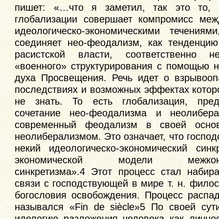
пишет: «…что я заметил, так это то, 
глобализации совершает компромисс меж
идеологическо-экономическими течениям
соединяет нео-феодализм, как тенденцию
расистской власти, соответственно н
«военного» структурирования с помощью н
духа Просвещения. Речь идет о взрывооп
последствиях и возможных эффектах котор
не знать. То есть глобализация, пред
сочетание нео-феодализма и неолибера
современный феодализм в своей осно
неолиберализмом. Это означает, что господ
некий идеологическо-экономический синк
экономической модели межконфе
синкретизма».4 Этот процесс стал набир
связи с господствующей в мире т. н. фило
богословия освобождения. Процесс распад
назывался «Fin de siècle»5 По своей сут
иделогию разложения человека как личнос