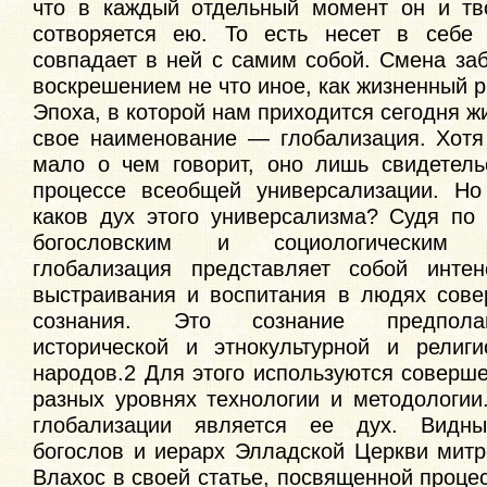
что в каждый отдельный момент он и тв
сотворяется ею. То есть несет в себе
совпадает в ней с самим собой. Смена за
воскрешением не что иное, как жизненный р
Эпоха, в которой нам приходится сегодня ж
свое наименование — глобализация. Хотя
мало о чем говорит, оно лишь свидетель
процессе всеобщей универсализации. Но
каков дух этого универсализма? Судя по
богословским и социологическим и
глобализация представляет собой интен
выстраивания и воспитания в людях сове
сознания. Это сознание предпола
исторической и этнокультурной и религ
народов.2 Для этого используются соверш
разных уровнях технологии и методологии
глобализации является ее дух. Видн
богослов и иерарх Элладской Церкви мит
Влахос в своей статье, посвященной проце