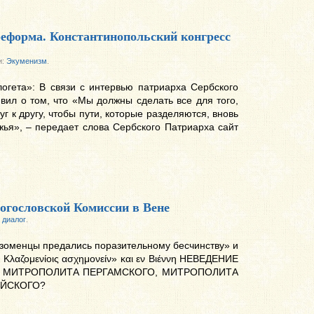
еформа. Константинопольский конгресс
и:
Экуменизм
.
огета»: В связи с интервью патриарха Сербского
явил о том, что «Мы должны сделать все для того,
г к другу, чтобы пути, которые разделяются, вновь
жья», – передает слова Сербского Патриарха сайт
огословской Комиссии в Вене
 диалог
.
азоменцы предались поразительному бесчинству» и
 Κλαζομενίοις ασχημονείν» και εν Βιέννη НЕВЕДЕНИЕ
 МИТРОПОЛИТА ПЕРГАМСКОГО, МИТРОПОЛИТА
ЙСКОГО?