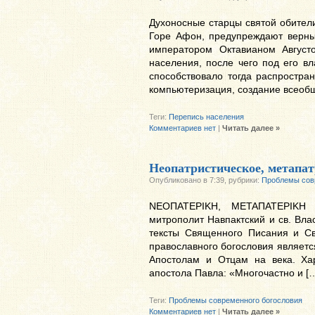
Духоносные старцы святой обители-
Горе Афон, предупреждают верных
императором Октавианом Август
населения, после чего под его в
способствовало тогда распростра
компьютеризация, создание всеобщ
Теги:
Перепись населения
Комментариев нет
|
Читать далее »
Неопатристическое, метапат
Опубликовано в 7:39, рубрики:
Проблемы сов
ΝΕΟΠΑΤΕΡΙΚΗ, ΜΕΤΑΠΑΤΕΡΙΚΗ
митрополит Навпактский и св. Вла
тексты Священного Писания и Св
православного богословия являетс
Апостолам и Отцам на века. Ха
апостола Павла: «Многочастно и [
Теги:
Проблемы современного богословия
Комментариев нет
|
Читать далее »