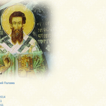
ы
рий Палама
2014
11
011