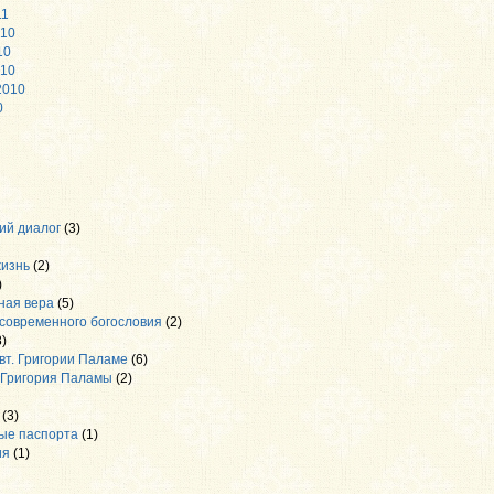
11
010
10
010
2010
0
ий диалог
(3)
жизнь
(2)
)
ная вера
(5)
современного богословия
(2)
)
вт. Григории Паламе
(6)
 Григория Паламы
(2)
(3)
ые паспорта
(1)
ия
(1)