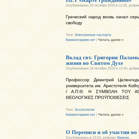
Опубликовано 20 октября 2010 в 11:35, рубри
Греческий народ вновь начал сер
свободу
Теги:
Электронные паспорта
Комментариев нет
|
Читать далее »
Вклад свт. Григория Паламы
жизни во Святом Духе
Опубликовано 18 октября 2010 в 13:40, рубри
Профессор Димитрий Целенгидис
университета им. Аристотеля Καθ
/ Α.Π.Θ. Η ΣΥΜΒΟΛΗ ΤΟΥ Α
ΘΕΟΛΟΓΙΚΕΣ ΠΡΟΫΠΟΘΕΣΕΙΣ
Теги:
Эсхатология
Комментариев нет
|
Читать далее »
О Переписи и об участии во 
Опубликовано в 13:24, рубрики:
Важное
.