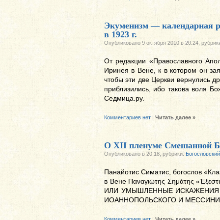
Экуменизм — календарная р
в 1923 г.
Опубликовано 9 октября 2010 в 20:24, рубрик
От редакции «Православного Апол
Иринея в Вене, к в котором он за
чтобы эти две Церкви вернулись дру
приблизились, ибо такова воля Бо
Седмица.ру.
Комментариев нет
|
Читать далее »
О XII пленуме Смешанной Б
Опубликовано в 20:18, рубрики:
Богословский
Панайотис Симатис, богослов «Кл
в Вене Παναγιώτης Σημάτης «Έξεστι
ИЛИ УМЫШЛЕННЫЕ ИСКАЖЕНИЯ
ИОАННОПОЛЬСКОГО И МЕССИНИ
Комментариев нет
|
Читать далее »