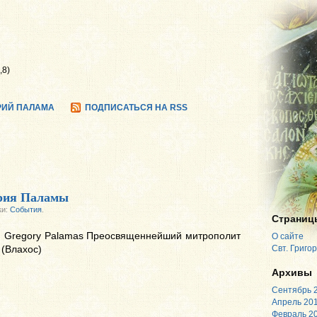
,8)
ОРИЙ ПАЛАМА
ПОДПИСАТЬСЯ НА RSS
ория Паламы
ки:
События
.
Страниц
 st. Gregory Palamas Преосвященнейший митрополит
О сайте
 (Влахос)
Свт. Григо
Архивы
Сентябрь 
Апрель 20
Февраль 2