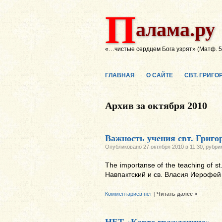
П
алама.ру
«…чистые сердцем Бога узрят» (Матф. 5
ГЛАВНАЯ
О САЙТЕ
СВТ. ГРИГ
Архив за октября 2010
Важность учения свт. Григ
Опубликовано 27 октября 2010 в 11:30, рубри
The importanse of the teaching of
Навпактский и св. Власия Иерофей
Комментариев нет
|
Читать далее »
НЕТ «Карте гражданина»