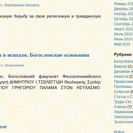
Январь 20
ки:
Электронные паспорта
.
Декабрь 2
Ноябрь 20
ьезную борьбу за свою религизную и гражданскую
Октябрь 2
Сентябрь 
Август 201
Июль 2010
Июнь 2010
Май 2010
Рубрики
 в исихазм. Богословские основания
Богословск
ки:
Эсхатология
.
Важное
(1)
Духовная 
, Богословский факультет Фессалоникийского
Новости
(2
ηγητή ΔΗΜΗΤΡΙΟΥ I.ΤΣΕΛΕΓΓΙΔΗ Θεολογικής Σχολής
Православ
Проблемы 
ΓΙΟΥ ΓΡΗΓΟΡΙΟΥ ΠΑΛΑΜΑ ΣΤΟΝ ΗΣΥΧΑΣΜΟ.
События
(8
Статьи о С
Труды Свт.
Учение
(7)
Экуменизм
Электронн
Эсхатолог
зле
Войти