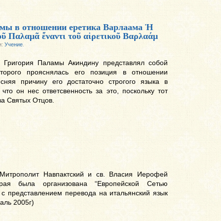
амы в отношении еретика Варлаама Ἡ
οῦ Παλαμᾶ ἔναντι τοῦ αἱρετικοῦ Βαρλαάμ
и:
Учение
.
т. Григория Паламы Акиндину представлял собой
торого прояснялась его позиция в отношении
сняя причину его достаточно строгого языка в
что он нес ответсвенность за это, поскольку тот
ва Святых Отцов.
 Митрополит Навпактский и св. Власия Иерофей
рая была организована “Европейской Сетью
и с представлением перевода на итальянский язык
аль 2005г)