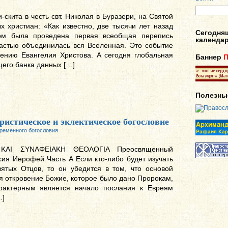
скита в честь свт. Николая в Буразери, на Святой
 христиан: «Как известно, две тысячи лет назад
Сегодня
ом была проведена первая всеобщая перепись
календа
ластью объединилась вся Вселенная. Это событие
нению Евангелия Христова. А сегодня глобальная
Баннер
его банка данных […]
Полезны
ристическое и эклектическое богословие
ременного богословия
.
 ΚΑΙ ΣΥΝΑΦΕΙΑΚΗ ΘΕΟΛΟΓΙΑ Преосвященный
сия Иерофей Часть А Если кто-либо будет изучать
ятых Отцов, то он убедится в том, что основой
я откровение Божие, которое было дано Пророкам,
рактерным является начало послания к Евреям
…]