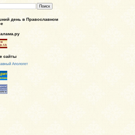
шний день в Православном
ре
П
алама.ру
е сайты