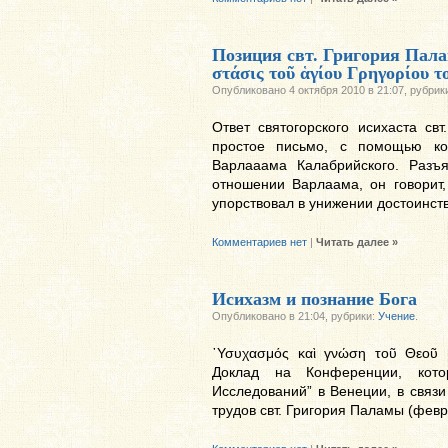
Позиция свт. Григория Пал
στάσις τοῦ ἁγίου Γρηγορίου τ
Опубликовано 4 октября 2010 в 21:07, рубрик
Ответ святогорского исихаста св
простое письмо, с помощью ко
Варлааама Калабрийского. Разъя
отношении Варлаама, он говорит, 
упорствовал в унижении достоинст
Комментариев нет
|
Читать далее »
Исихазм и познание Бога
Опубликовано в 21:04, рубрики:
Учение
.
᾿Υσυχασμός καὶ γνώση τοῦ Θεοῦ
Доклад на Конференции, кото
Исследований” в Венеции, в связ
трудов свт. Григория Паламы (февр