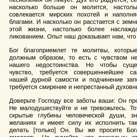
насколько больше он молится, настол
совлекается мирских похотей и наполня
благами. И насколько он расстается с зем
этой жизни, настолько более наслажд
ликованием. Опыт наш доказывает нам, что 
Бог благоприемлет те молитвы, которые
должным образом, то есть с чувством н
нашего недостоинства. Но чтобы суще
чувство, требуется совершеннейшее са
нашей дурной самости и подчинение зап
требуется смирение и непрестанный духовн
Доверьте Господу все заботы ваши: Он пр
Не малодушествуйте и не тревожьтесь. То
скрытые глубины человеческой души, з
желаниях и имеет силу их исполнить так
делать [только] Он. Вы же просите Бог