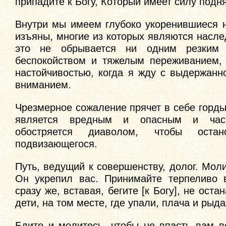
припадите к Богу, Который имеет силу подня
Внутри мы имеем глубоко укоренившиеся н
изъяны, многие из которых являются насл
это не обрывается ни одним резким 
беспокойством и тяжелым переживанием,
настойчивостью, когда я жду с выдержанн
вниманием.
Чрезмерное сожаление прячет в себе горд
является вредным и опасным и ча
обостряется диаволом, чтобы остан
подвизающегося.
Путь, ведущий к совершенству, долог. Моли
Он укрепил вас. Принимайте терпеливо 
сразу же, вставая, бегите [к Богу], не оста
дети, на том месте, где упали, плача и рыд
Бдите и молитесь, чтобы не впасть вам в