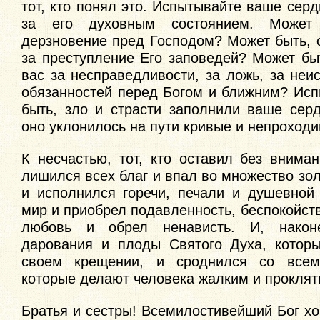
тот, кто понял это. Испытывайте ваше сер
за его духовным состоянием. Может 
дерзновение пред Господом? Может быть, 
за преступление Его заповедей? Может бы
вас за несправедливости, за ложь, за не
обязанностей перед Богом и ближним? Исп
быть, зло и страсти заполнили ваше серд
оно уклонилось на пути кривые и непрохо
К несчастью, тот, кто оставил без внима
лишился всех благ и впал во множество зол
и исполнился горечи, печали и душевной 
мир и приобрел подавленность, беспокойств
любовь и обрел ненависть. И, након
дарования и плоды Святого Духа, котор
своем крещении, и сроднился со всем
которые делают человека жалким и проклят
Братья и сестры! Всемилостивейший Бог хо