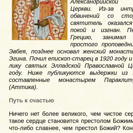
Александрийской 
Церкви. Из-за ин
обвинений со сто
святитель оказалс
покой и изгнан. П
Грецию, занимал
простого проповедн
Эвбея, позднее основал женский монаст
Эгина. Почил епископ-старец в 1920 году и
лику святых Элладской Православной Ц
году. Ниже публикуются выдержки из 
составленные монастырем Паракли
(Аттика).
Путь к счастью
Ничего нет более великого, чем чистое се
такое сердце становится престолом Божии
что-либо славнее, чем престол Божий? Коне