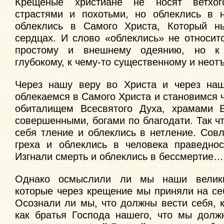
Крещеные христиане не носят ветхог
страстями и похотьми, но облеклись в н
облеклись в Самого Христа, Который н
сердцах. И слово «облеклись» не относит
простому и внешнему одеянию, но к 
глубокому, к чему-то существенному и нео
Через нашу веру во Христа и через на
облекаемся в Самого Христа и становимся
обиталищем Всесвятого Духа, храмами Б
совершенными, богами по благодати. Так ч
себя тление и облеклись в нетление. Сов
греха и облеклись в человека праведнос
Изгнали смерть и облеклись в бессмертие…
Однако осмыслили ли мы наши велики
которые через крещение мы приняли на се
Осознали ли мы, что должны вести себя, 
как братья Господа нашего, что мы долж