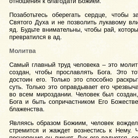
отношения к благодати Божией.
Позаботьтесь оберегать сердце, чтобы з
Святого Духа и не позволить лукавому вл
яд. Будьте внимательны, чтобы рай, которы
превратился в ад.
Молитва
Самый главный труд человека – это молит
создан, чтобы прославлять Бога. Это то
достоин его. Только это способно раскры
суть. Только это оправдывает его чрезвы
во всем мироздании. Человек был создан,
Бога и быть сопричастником Его Божестве
блаженства.
Являясь образом Божиим, человек вожделе
стремится и жаждет вознестись к Нему. 
песнопения он ликует. Дух его радуется, се