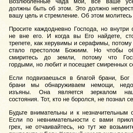
Возлюбленные чада мои, все ваше ус
должны быть об этом. Это должно непрест
вашу цель и стремление. Об этом молитесь 
Просите каждодневно Господа, но внутри 
не вне его. И когда вы Его найдете, ст
трепете, как херувимы и серафимы, потому
стало престолом Божиим. Но чтобы об
смиритесь до земли, потому что Гос
гордыми, но любит и посещает смиренных с
Если подвизаешься в благой брани, Бог 
брани мы обнаруживаем немощи, недо
изъяны. Она является зеркалом наш
состояния. Тот, кто не боролся, не познал с
Будьте внимательны и к незначительным 
Если по невнимательности с вами прикл
грех, не отчаивайтесь, но тут же возьми