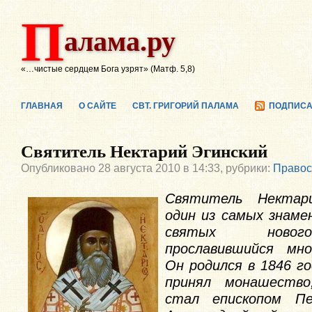
П
алама.ру
«…чистые сердцем Бога узрят» (Матф. 5,8)
ГЛАВНАЯ
О САЙТЕ
СВТ. ГРИГОРИЙ ПАЛАМА
ПОДПИСА
Святитель Нектарий Эгинский
Опубликовано 28 августа 2010 в 14:33, рубрики:
Правос
Святитель Нектар
один из самых знаме
святых новог
прославившийся мно
Он родился в 1846 го
принял монашество
стал епископом Пе