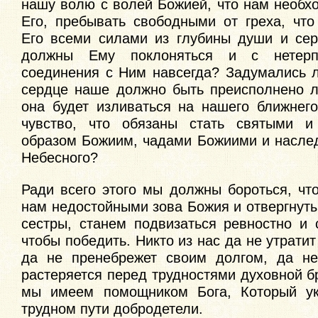
нашу волю с волей Божией, что нам необх
Его, пребывать свободными от греха, чт
Его всеми силами из глубины души и сер
должны Ему поклоняться и с нетерп
соединения с Ним навсегда? Задумались л
сердце наше должно быть преисполнено л
она будет изливаться на нашего ближне
чувство, что обязаны стать святыми и
образом Божиим, чадами Божиими и насле
Небесного?
Ради всего этого мы должны бороться, чт
нам недостойными зова Божия и отвергнуты
сестры, станем подвизаться ревностно и 
чтобы победить. Никто из нас да не утратит
да не пренебрежет своим долгом, да не
растеряется перед трудностями духовной б
мы имеем помощником Бога, Который ук
трудном пути добродетели.