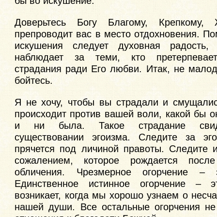
бы во искушение.
Доверьтесь Богу Благому, Крепкому,
препроводит вас в место отдохновения. По
искушения следует духовная радость,
наблюдает за теми, кто претерпевае
страдания ради Его любви. Итак, не мало
бойтесь.
Я не хочу, чтобы вы страдали и смущалис
происходит против вашей воли, какой бы 
и ни была. Такое страдание свид
существовании эгоизма. Следите за эго
прячется под личиной правоты. Следите 
сожалением, которое рождается после
обличения. Чрезмерное огорчение – 
Единственное истинное огорчение – э
возникает, когда мы хорошо узнаем о несч
нашей души. Все остальные огорчения не