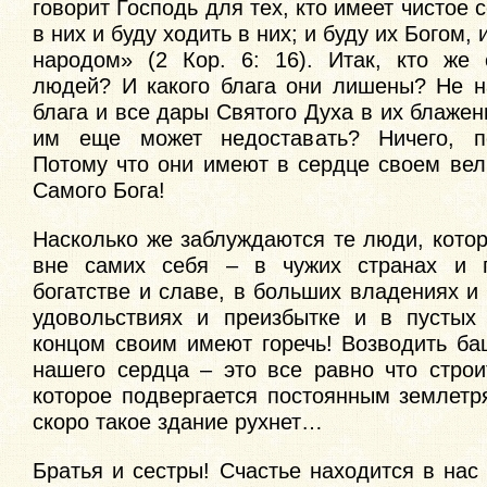
говорит Господь для тех, кто имеет чистое 
в них и буду ходить в них; и буду их Богом,
народом» (2 Кор. 6: 16). Итак, кто же 
людей? И какого блага они лишены? Не н
блага и все дары Святого Духа в их блаже
им еще может недоставать? Ничего, по
Потому что они имеют в сердце своем вел
Самого Бога!
Насколько же заблуждаются те люди, кото
вне самих себя – в чужих странах и п
богатстве и славе, в больших владениях и
удовольствиях и преизбытке и в пустых
концом своим имеют горечь! Возводить ба
нашего сердца – это все равно что строи
которое подвергается постоянным землетр
скоро такое здание рухнет…
Братья и сестры! Счастье находится в нас